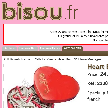
Après 22 ans, ça y est, c'est fini. Nous fer
Un grand MERCI à tous nos clients pou
Nous parto
Gifts for Men
Gift Ideas
Gifts for Kids
Gifts for Babies
Gift Baskets France
Gifts for Men
Heart Box , 365 Love Messages
Heart 
24
Price:
Ref: 2338
Special gi
french)