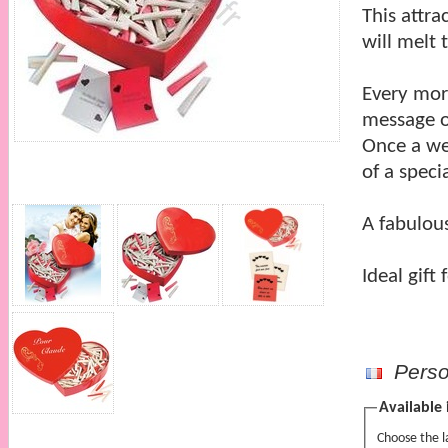
This attra
will melt 
Every morn
message o
Once a wee
of a speci
A fabulous 
Ideal gift
Person
Available 
Choose the 