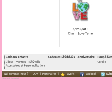
5,99
3,50
€
Charm Love Terre
Cadeaux Enfants
Cadeaux BÃ©bÃ©s
Anniversaire
PoupÃ©e
Bijoux - Montres - RÃ©veils
Corolle
Accessoires et Personnalisations
Qui sommes-nous ?
|
CGV
|
Partenaires
|
Favoris
|
Facebook
|
Twitt
Charm-it bracelet