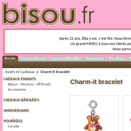
Après 22 ans, Ã§a y est, c'est fini. Nous fer
Un grand MERCI à tous nos clients pou
Nous parto
Accueil
Cadeaux Enfants
Cadeaux BÃ©bÃ©s
Anniversaire
PoupÃ©es
P
Jouets et Cadeaux
Charm-it bracelet
CADEAUX ENFANTS
Charm-it bracelet
Bijoux - Montres - RÃ©veils
Accessoires
CADEAUX BÃ©BÃ©S
ANNIVERSAIRE
POUPÃ©ES
Corolle