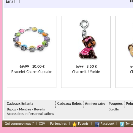
P
Email
|
|
19,99
10,00
€
5,99
3,50
€
5
Bracelet Charm Cupcake
Charm-it ! Yorkie
C
Cadeaux Enfants
Cadeaux Bébés
Anniversaire
Poupées
Pelu
Bijoux - Montres - Réveils
Corolle
Accessoires et Personnalisations
Qui sommes-nous ?
|
CGV
|
Partenaires
|
Favoris
|
Facebook
|
Twitt