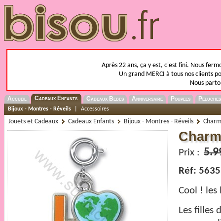
Après 22 ans, ça y est, c'est fini. Nous fer
Un grand MERCI à tous nos clients pou
Nous parto
Cadeaux Enfants
Accueil
Cadeaux Bébés
Anniversaire
Poupées
Peluches
Bijoux - Montres - Réveils
|
Accessoires
Jouets et Cadeaux
Cadeaux Enfants
Bijoux - Montres - Réveils
Charm-
Charm
5.9
Prix :
Réf: 5635
Cool ! les
Les filles