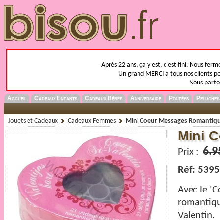
Après 22 ans, ça y est, c'est fini. Nous fer
Un grand MERCI à tous nos clients pou
Nous parto
Accueil
Cadeaux Enfants
Cadeaux Bébés
Anniversaire
Poupées
Peluches
Jouets et Cadeaux
Cadeaux Femmes
Mini Coeur Messages Romantiq
Mini 
6.9
Prix :
Réf: 5395
Avec le '
C
romantiqu
Valentin.