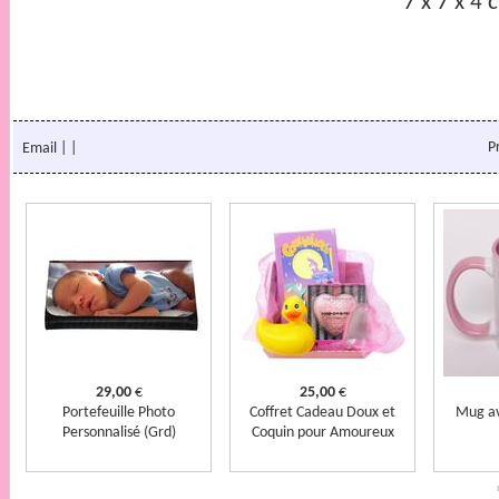
7 x 7 x 4 
P
Email
|
|
29,00
€
25,00
€
Portefeuille Photo
Coffret Cadeau Doux et
Mug av
Personnalisé (Grd)
Coquin pour Amoureux