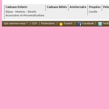
Cadeaux Enfants
Cadeaux Bébés
Anniversaire
Poupées
Pelu
Bijoux - Montres - Réveils
Corolle
Accessoires et Personnalisations
Qui sommes-nous ?
|
CGV
|
Partenaires
|
Favoris
|
Facebook
|
Twitt