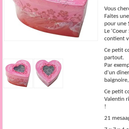
Vous cher
Faites une
pour une S
Le '
Coeur
contient v
Ce petit c
partout.
Par exempl
d'un dîner
baignoire,
Ce petit c
Valentin 
!
21 mesaag