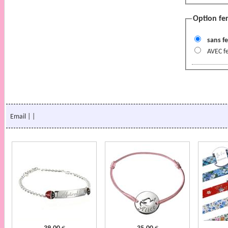
Option fe
sans f
AVEC f
Email
|
|