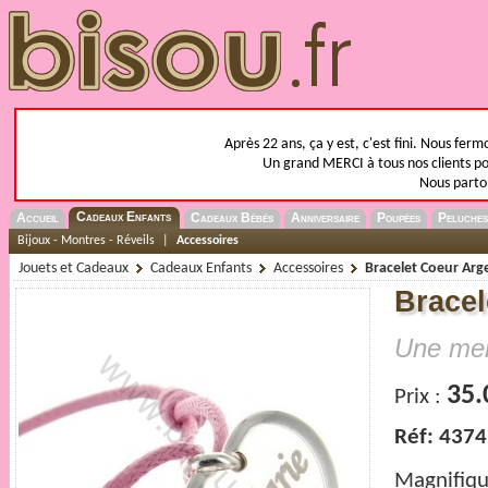
Après 22 ans, ça y est, c'est fini. Nous fer
Un grand MERCI à tous nos clients pou
Nous parto
Cadeaux Enfants
Accueil
Cadeaux Bébés
Anniversaire
Poupées
Peluches
Bijoux - Montres - Réveils
|
Accessoires
Jouets et Cadeaux
Cadeaux Enfants
Accessoires
Bracelet Coeur Arg
Bracel
Une mer
35.
Prix :
Réf: 4374
Magnifiq