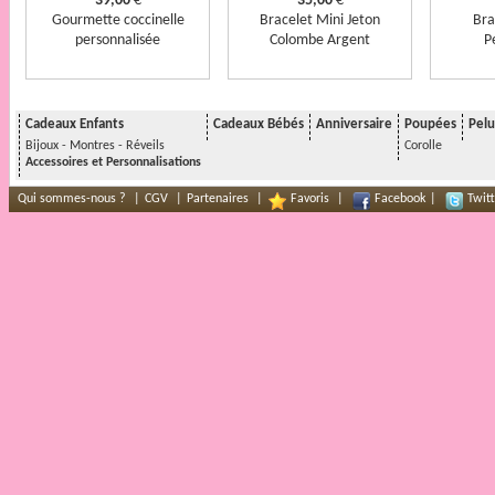
39,00
€
35,00
€
Gourmette coccinelle
Bracelet Mini Jeton
Bra
personnalisée
Colombe Argent
P
Cadeaux Enfants
Cadeaux Bébés
Anniversaire
Poupées
Pelu
Bijoux - Montres - Réveils
Corolle
Accessoires et Personnalisations
Qui sommes-nous ?
|
CGV
|
Partenaires
|
Favoris
|
Facebook
|
Twitt